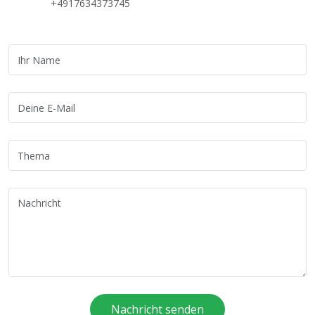
+4917634373745
Nachricht senden