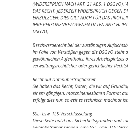
(WIDERSPRUCH NACH ART. 21 ABS. 1 DSGVO).
DAS RECHT, JEDERZEIT WIDERSPRUCH GEGEN 
EINZULEGEN; DIES GILT AUCH FÜR DAS PROFI
IHRE PERSONENBEZOGENEN DATEN ANSCHLIESS
DSGVO).
Beschwerderecht bei der zuständigen Aufsichts
Im Falle von Verstößen gegen die DSGVO steht d
gewöhnlichen Aufenthalts, ihres Arbeitsplatzes
verwaltungsrechtlicher oder gerichtlicher Rechts
Recht auf Datenübertragbarkeit
Sie haben das Recht, Daten, die wir auf Grundlag
einem gängigen, maschinenlesbaren Format aush
erfolgt dies nur, soweit es technisch machbar ist
SSL- bzw. TLS-Verschlüsselung
Diese Seite nutzt aus Sicherheitsgründen und zu
Seitenbetreiber senden, eine SSL- bzw. TLS Versc