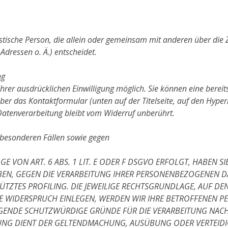
uristische Person, die allein oder gemeinsam mit anderen über di
dressen o. Ä.) entscheidet.
ng
rer ausdrücklichen Einwilligung möglich. Sie können eine bereits 
über das Kontaktformular (unten auf der Titelseite, auf den Hyperl
Datenverarbeitung bleibt vom Widerruf unberührt.
besonderen Fällen sowie gegen
VON ART. 6 ABS. 1 LIT. E ODER F DSGVO ERFOLGT, HABEN SIE
BEN, GEGEN DIE VERARBEITUNG IHRER PERSONENBEZOGENEN D
ÜTZTES PROFILING. DIE JEWEILIGE RECHTSGRUNDLAGE, AUF D
IE WIDERSPRUCH EINLEGEN, WERDEN WIR IHRE BETROFFENEN
NGENDE SCHUTZWÜRDIGE GRÜNDE FÜR DIE VERARBEITUNG NACHW
ITUNG DIENT DER GELTENDMACHUNG, AUSÜBUNG ODER VERTEI